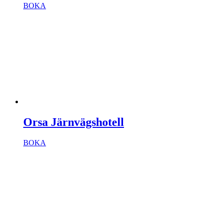
BOKA
Orsa Järnvägshotell
BOKA