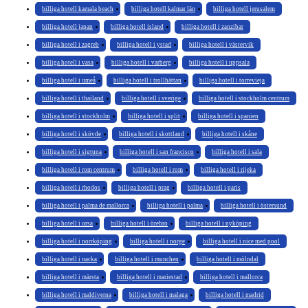
billiga hotell kamala beach
billiga hotell kalmar län
billiga hotell jerusalem
billiga hotell japan
billiga hotell island
billiga hotell i zanzibar
billiga hotell i zagreb
billiga hotell i ystad
billiga hotell i västervik
billiga hotell i vasa
billiga hotell i varberg
billiga hotell i uppsala
billiga hotell i umeå
billiga hotell i trollhättan
billiga hotell i torrevieja
billiga hotell i thailand
billiga hotell i sverige
billiga hotell i stockholm centrum
billiga hotell i stockholm
billiga hotell i split
billiga hotell i spanien
billiga hotell i skövde
billiga hotell i skottland
billiga hotell i skåne
billiga hotell i sigtuna
billiga hotell i san francisco
billiga hotell i sala
billiga hotell i rom centrum
billiga hotell i rom
billiga hotell i rijeka
billiga hotell i rhodos
billiga hotell i prag
billiga hotell i paris
billiga hotell i palma de mallorca
billiga hotell i palma
billiga hotell i östersund
billiga hotell i orsa
billiga hotell i örebro
billiga hotell i nyköping
billiga hotell i norrköping
billiga hotell i norge
billiga hotell i nice med pool
billiga hotell i nacka
billiga hotell i munchen
billiga hotell i mölndal
billiga hotell i märsta
billiga hotell i mariestad
billiga hotell i mallorca
billiga hotell i maldiverna
billiga hotell i malaga
billiga hotell i madrid