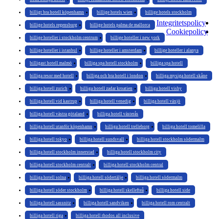
billigt bra hotell köpenhamn
billige hotels wien
billige hotels stockholm
Integritetspolicy
billige hotels regensburg
billige hotels palma de mallorca
Cookiepolicy
billige hoteller i stockholm centrum
billige hoteller i new york
billige hoteller i istanbul
billige hoteller i amsterdam
billige hoteller i alanya
billigast hotell malmö
billiga spa hotell stockholm
billiga spa hotell
billiga resor med hotell
billiga och bra hotell i london
billiga mysiga hotell skåne
billiga hotell zurich
billiga hotell zadar kroatien
billiga hotell visby
billiga hotell vid kastrup
billiga hotell venedig
billiga hotell växjö
billiga hotell västra götaland
billiga hotell västerås
billiga hotell utanför köpenhamn
billiga hotell trelleborg
billiga hotell tomelilla
billiga hotell tokyo
billiga hotell sundsvall
billiga hotell stockholm södermalm
billiga hotell stockholm innerstad
billiga hotell stockholm city
billiga hotell stockholm centralt
billiga hotell stockholm central
billiga hotell solna
billiga hotell södertälje
billiga hotell södermalm
billiga hotell söder stockholm
billiga hotell skellefteå
billiga hotell side
billiga hotell sassnitz
billiga hotell sandviken
billiga hotell rom centralt
billiga hotell riga
billiga hotell rhodos all inclusive