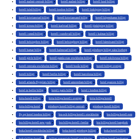
hotell malmö centralt billigt
hotell malmö billigt
hotell lund billigt
hotell luleå billigt
hotell london billigt
hotell linköping billigt
hotell kristianstad billigt
hotell kristiansand billig
hotell köpenhamn billigt
hotell kiruna billigt
hotell karlstad billigt
hotell jönköping billigt
hotell i umeå billigt
hotell i sundsvall billigt
hotell i kalmar billigt
hotell helsingfors billigt
hotell helsingborg billigt
hotell härnösand billigt
hotell hamar billig
hotell halmstad billigt
hotell göteborg billigt nära liseberg
hotell gävle billigt
hotell gamla stan stockholm billigt
hotell eskilstuna billigt
hotell centrala stockholm billigt
hotell borås billigt
hotell billigt sverige
hotell billigt
hotell berlin billigt
hotell barcelona billigt
hotell arlanda flygplats billigt
hotell amsterdam billigt
hotel spanien billig
hotel in berlin billig
hotel i paris billig
hotel i london billigt
hitta hotell billigt
hitta billiga hotell i sverige
hitta billiga hotell
hitta billiga hotel
göteborg hotell billigt centralt
göteborg hotell billigt
fly og hotel london billigt
bra och billiga hotell i stockholm
bra billiga hotell rom
bra billiga hotell new york
bra billiga hotell i berlin
bra billiga hotell bangkok
boka hotell stockholm billigt
boka hotell göteborg billigt
boka hotell billigt
boka billiga hotell
billigt romantiskt hotell stockholm
billigt hotell landvetter