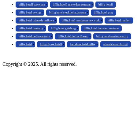
billig hotell barcelona
billig hotell amsterdam sentrum
billig hotell
billig hotel sverige
billig hotel stockholm zentrum
billig hotel prag
billig hotel palma de mallorca
billig hotel manhattan new york
billig hotel london
billig hotel hamburg
billig hotel gøteborg
billig hotel budapest centrum
billig hotel berlin centrum
billig hotel berlin 15 euro
billig hotel amsterdam city
billig hotel
billig fly og hotell
barcelona hotel billig
arlanda hotell billigt
Copyright © 2025. All rights reserved.