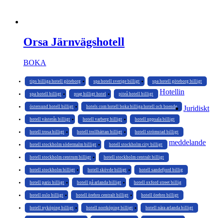
Orsa Järnvägshotell
BOKA
tips billiga hotell göteborg
spa hotell sverige billigt
spa hotell göteborg billigt
Hotellin
spa hotell billigt
prag billigt hotel
piteå hotell billigt
östersund hotell billigt
hotels com hotell boka billiga hotell och boende
Juridiskt
hotell västerås billigt
hotell varberg billigt
hotell uppsala billigt
hotell trosa billigt
hotell trollhättan billigt
hotell strömstad billigt
meddelande
hotell stockholm södermalm billigt
hotell stockholm city billigt
hotell stockholm centrum billigt
hotell stockholm centralt billigt
hotell stockholm billigt
hotell skövde billigt
hotell sandefjord billig
hotell paris billigt
hotell på arlanda billigt
hotell oxford street billig
hotell oslo billigt
hotell örebro centralt billigt
hotell örebro billigt
hotell nyköping billigt
hotell norrköping billigt
hotell nära arlanda billigt