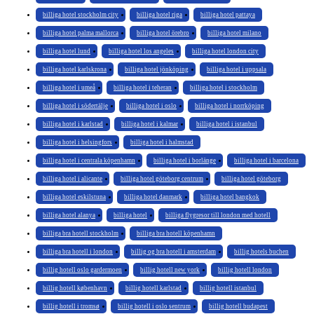
billiga hotel stockholm city
billiga hotel riga
billiga hotel pattaya
billiga hotel palma mallorca
billiga hotel örebro
billiga hotel milano
billiga hotel lund
billiga hotel los angeles
billiga hotel london city
billiga hotel karlskrona
billiga hotel jönköping
billiga hotel i uppsala
billiga hotel i umeå
billiga hotel i teheran
billiga hotel i stockholm
billiga hotel i södertälje
billiga hotel i oslo
billiga hotel i norrköping
billiga hotel i karlstad
billiga hotel i kalmar
billiga hotel i istanbul
billiga hotel i helsingfors
billiga hotel i halmstad
billiga hotel i centrala köpenhamn
billiga hotel i borlänge
billiga hotel i barcelona
billiga hotel i alicante
billiga hotel göteborg centrum
billiga hotel göteborg
billiga hotel eskilstuna
billiga hotel danmark
billiga hotel bangkok
billiga hotel alanya
billiga hotel
billiga flygresor till london med hotell
billiga bra hotell stockholm
billiga bra hotell köpenhamn
billiga bra hotell i london
billig og bra hotell i amsterdam
billig hotels buchen
billig hotell oslo gardermoen
billig hotell new york
billig hotell london
billig hotell københavn
billig hotell karlstad
billig hotell istanbul
billig hotell i tromsø
billig hotell i oslo sentrum
billig hotell budapest