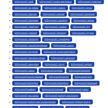
billiga hotell i luleå
billiga hotell i london med frukost
billiga hotell i linköping
billiga hotell i las palmas
billiga hotell i krakow
billiga hotell i kiruna
billiga hotell i khao lak
billiga hotell i karlstad
billiga hotell i karlskrona
billiga hotell i karlshamn
billiga hotell i karlsborg
billiga hotell i kalmar
billiga hotell i jönköping
billiga hotell i istanbul
billiga hotell i hjo
billiga hotell i grekland
billiga hotell i flensburg
billiga hotell i egypten
billiga hotell i edinburgh
billiga hotell i copenhagen
billiga hotell i centrala köpenhamn
billiga hotell i cannes
billiga hotell i borgholm
billiga hotell i berlin med frukost
billiga hotell i barcelona centralt
billiga hotell i askersund
billiga hotell i amsterdam
billiga hotell i älvsjö
billiga hotell i alghero
billiga hotell i aarhus
billiga hotell hurghada
billiga hotell hultsfred
billiga hotell hua hin thailand
billiga hotell hua hin
billiga hotell höör
billiga hotell helsingfors
billiga hotell helsingborg
billiga hotell härnösand
billiga hotell hamburg
billiga hotell halmstad
billiga hotell gränna
billiga hotell gran canaria
billiga hotell göteborg nära liseberg
billiga hotell göteborg nära centralstationen
billiga hotell göteborg avenyn