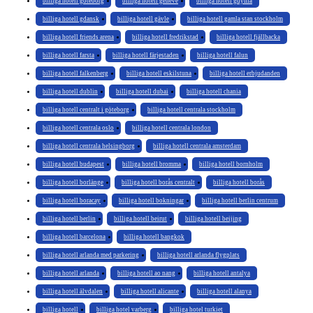
billiga hotell göteborg
billiga hotell geneve
billiga hotell gdynia
billiga hotell gdansk
billiga hotell gävle
billiga hotell gamla stan stockholm
billiga hotell friends arena
billiga hotell fredrikstad
billiga hotell fjällbacka
billiga hotell farsta
billiga hotell färjestaden
billiga hotell falun
billiga hotell falkenberg
billiga hotell eskilstuna
billiga hotell erbjudanden
billiga hotell dublin
billiga hotell dubai
billiga hotell chania
billiga hotell centralt i göteborg
billiga hotell centrala stockholm
billiga hotell centrala oslo
billiga hotell centrala london
billiga hotell centrala helsingborg
billiga hotell centrala amsterdam
billiga hotell budapest
billiga hotell bromma
billiga hotell bornholm
billiga hotell borlänge
billiga hotell borås centralt
billiga hotell borås
billiga hotell boracay
billiga hotell bokningar
billiga hotell berlin centrum
billiga hotell berlin
billiga hotell beirut
billiga hotell beijing
billiga hotell barcelona
billiga hotell bangkok
billiga hotell arlanda med parkering
billiga hotell arlanda flygplats
billiga hotell arlanda
billiga hotell ao nang
billiga hotell antalya
billiga hotell älvdalen
billiga hotell alicante
billiga hotell alanya
billiga hotell
billiga hotel varberg
billiga hotel turkiet