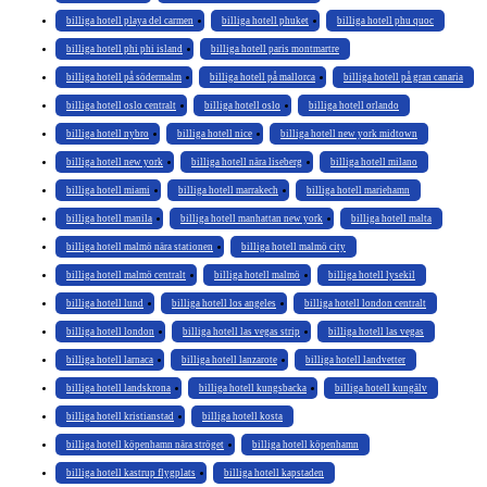
billiga hotell playa del carmen
billiga hotell phuket
billiga hotell phu quoc
billiga hotell phi phi island
billiga hotell paris montmartre
billiga hotell på södermalm
billiga hotell på mallorca
billiga hotell på gran canaria
billiga hotell oslo centralt
billiga hotell oslo
billiga hotell orlando
billiga hotell nybro
billiga hotell nice
billiga hotell new york midtown
billiga hotell new york
billiga hotell nära liseberg
billiga hotell milano
billiga hotell miami
billiga hotell marrakech
billiga hotell mariehamn
billiga hotell manila
billiga hotell manhattan new york
billiga hotell malta
billiga hotell malmö nära stationen
billiga hotell malmö city
billiga hotell malmö centralt
billiga hotell malmö
billiga hotell lysekil
billiga hotell lund
billiga hotell los angeles
billiga hotell london centralt
billiga hotell london
billiga hotell las vegas strip
billiga hotell las vegas
billiga hotell larnaca
billiga hotell lanzarote
billiga hotell landvetter
billiga hotell landskrona
billiga hotell kungsbacka
billiga hotell kungälv
billiga hotell kristianstad
billiga hotell kosta
billiga hotell köpenhamn nära ströget
billiga hotell köpenhamn
billiga hotell kastrup flygplats
billiga hotell kapstaden