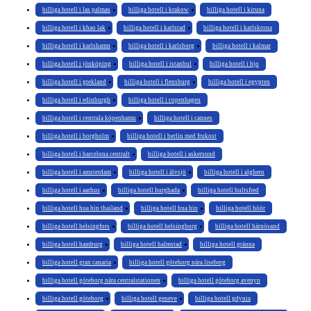
billiga hotell i las palmas
billiga hotell i krakow
billiga hotell i kiruna
billiga hotell i khao lak
billiga hotell i karlstad
billiga hotell i karlskrona
billiga hotell i karlshamn
billiga hotell i karlsborg
billiga hotell i kalmar
billiga hotell i jönköping
billiga hotell i istanbul
billiga hotell i hjo
billiga hotell i grekland
billiga hotell i flensburg
billiga hotell i egypten
billiga hotell i edinburgh
billiga hotell i copenhagen
billiga hotell i centrala köpenhamn
billiga hotell i cannes
billiga hotell i borgholm
billiga hotell i berlin med frukost
billiga hotell i barcelona centralt
billiga hotell i askersund
billiga hotell i amsterdam
billiga hotell i älvsjö
billiga hotell i alghero
billiga hotell i aarhus
billiga hotell hurghada
billiga hotell hultsfred
billiga hotell hua hin thailand
billiga hotell hua hin
billiga hotell höör
billiga hotell helsingfors
billiga hotell helsingborg
billiga hotell härnösand
billiga hotell hamburg
billiga hotell halmstad
billiga hotell gränna
billiga hotell gran canaria
billiga hotell göteborg nära liseberg
billiga hotell göteborg nära centralstationen
billiga hotell göteborg avenyn
billiga hotell göteborg
billiga hotell geneve
billiga hotell gdynia