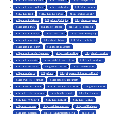
billiga hotel stockholm city
billiga hotel riga
billiga hotel pattaya
billiga hotel palma mallorca
billiga hotel örebro
billiga hotel milano
billiga hotel lund
billiga hotel los angeles
billiga hotel london city
billiga hotel karlskrona
billiga hotel jönköping
billiga hotel i uppsala
billiga hotel i umeå
billiga hotel i teheran
billiga hotel i stockholm
billiga hotel i södertälje
billiga hotel i oslo
billiga hotel i norrköping
billiga hotel i karlstad
billiga hotel i kalmar
billiga hotel i istanbul
billiga hotel i helsingfors
billiga hotel i halmstad
billiga hotel i centrala köpenhamn
billiga hotel i borlänge
billiga hotel i barcelona
billiga hotel i alicante
billiga hotel göteborg centrum
billiga hotel göteborg
billiga hotel eskilstuna
billiga hotel danmark
billiga hotel bangkok
billiga hotel alanya
billiga hotel
billiga flygresor till london med hotell
billiga bra hotell stockholm
billiga bra hotell köpenhamn
billiga bra hotell i london
billig og bra hotell i amsterdam
billig hotels buchen
billig hotell oslo gardermoen
billig hotell new york
billig hotell london
billig hotell københavn
billig hotell karlstad
billig hotell istanbul
billig hotell i tromsø
billig hotell i oslo sentrum
billig hotell budapest
billig hotell barcelona
billig hotell amsterdam sentrum
billig hotell