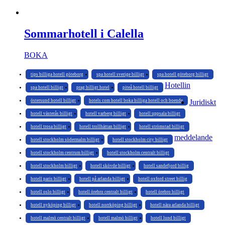
Sommarhotell i Calella
BOKA
tips billiga hotell göteborg
spa hotell sverige billigt
spa hotell göteborg billigt
Hotellin
spa hotell billigt
prag billigt hotel
piteå hotell billigt
östersund hotell billigt
hotels com hotell boka billiga hotell och boende
Juridiskt
hotell västerås billigt
hotell varberg billigt
hotell uppsala billigt
hotell trosa billigt
hotell trollhättan billigt
hotell strömstad billigt
meddelande
hotell stockholm södermalm billigt
hotell stockholm city billigt
hotell stockholm centrum billigt
hotell stockholm centralt billigt
hotell stockholm billigt
hotell skövde billigt
hotell sandefjord billig
hotell paris billigt
hotell på arlanda billigt
hotell oxford street billig
hotell oslo billigt
hotell örebro centralt billigt
hotell örebro billigt
hotell nyköping billigt
hotell norrköping billigt
hotell nära arlanda billigt
hotell malmö centralt billigt
hotell malmö billigt
hotell lund billigt