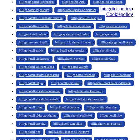
billigt bra hotell köpenhamn
billige hotels wien
billige hotels stockholm
Integritetspolicy
billige hotels regensburg
billige hotels palma de mallorca
Cookiepolicy
billige hoteller i stockholm centrum
billige hoteller i new york
billige hoteller i istanbul
billige hoteller i amsterdam
billige hoteller i alanya
billigast hotell malmö
billiga spa hotell stockholm
billiga spa hotell
billiga resor med hotell
billiga och bra hotell i london
billiga mysiga hotell skåne
billiga hotell zurich
billiga hotell zadar kroatien
billiga hotell visby
billiga hotell vid kastrup
billiga hotell venedig
billiga hotell växjö
billiga hotell västra götaland
billiga hotell västerås
billiga hotell utanför köpenhamn
billiga hotell trelleborg
billiga hotell tomelilla
billiga hotell tokyo
billiga hotell sundsvall
billiga hotell stockholm södermalm
billiga hotell stockholm innerstad
billiga hotell stockholm city
billiga hotell stockholm centralt
billiga hotell stockholm central
billiga hotell solna
billiga hotell södertälje
billiga hotell södermalm
billiga hotell söder stockholm
billiga hotell skellefteå
billiga hotell side
billiga hotell sassnitz
billiga hotell sandviken
billiga hotell rom centralt
billiga hotell riga
billiga hotell rhodos all inclusive
billiga hotell playa del carmen
billiga hotell phuket
billiga hotell phu quoc