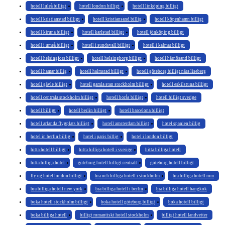
hotell luleå billigt
hotell london billigt
hotell linköping billigt
hotell kristianstad billigt
hotell kristiansand billig
hotell köpenhamn billigt
hotell kiruna billigt
hotell karlstad billigt
hotell jönköping billigt
hotell i umeå billigt
hotell i sundsvall billigt
hotell i kalmar billigt
hotell helsingfors billigt
hotell helsingborg billigt
hotell härnösand billigt
hotell hamar billig
hotell halmstad billigt
hotell göteborg billigt nära liseberg
hotell gävle billigt
hotell gamla stan stockholm billigt
hotell eskilstuna billigt
hotell centrala stockholm billigt
hotell borås billigt
hotell billigt sverige
hotell billigt
hotell berlin billigt
hotell barcelona billigt
hotell arlanda flygplats billigt
hotell amsterdam billigt
hotel spanien billig
hotel in berlin billig
hotel i paris billig
hotel i london billigt
hitta hotell billigt
hitta billiga hotell i sverige
hitta billiga hotell
hitta billiga hotel
göteborg hotell billigt centralt
göteborg hotell billigt
fly og hotel london billigt
bra och billiga hotell i stockholm
bra billiga hotell rom
bra billiga hotell new york
bra billiga hotell i berlin
bra billiga hotell bangkok
boka hotell stockholm billigt
boka hotell göteborg billigt
boka hotell billigt
boka billiga hotell
billigt romantiskt hotell stockholm
billigt hotell landvetter