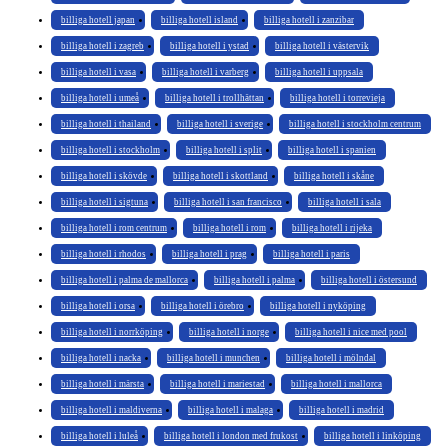
billiga hotell japan
billiga hotell island
billiga hotell i zanzibar
billiga hotell i zagreb
billiga hotell i ystad
billiga hotell i västervik
billiga hotell i vasa
billiga hotell i varberg
billiga hotell i uppsala
billiga hotell i umeå
billiga hotell i trollhättan
billiga hotell i torrevieja
billiga hotell i thailand
billiga hotell i sverige
billiga hotell i stockholm centrum
billiga hotell i stockholm
billiga hotell i split
billiga hotell i spanien
billiga hotell i skövde
billiga hotell i skottland
billiga hotell i skåne
billiga hotell i sigtuna
billiga hotell i san francisco
billiga hotell i sala
billiga hotell i rom centrum
billiga hotell i rom
billiga hotell i rijeka
billiga hotell i rhodos
billiga hotell i prag
billiga hotell i paris
billiga hotell i palma de mallorca
billiga hotell i palma
billiga hotell i östersund
billiga hotell i orsa
billiga hotell i örebro
billiga hotell i nyköping
billiga hotell i norrköping
billiga hotell i norge
billiga hotell i nice med pool
billiga hotell i nacka
billiga hotell i munchen
billiga hotell i mölndal
billiga hotell i märsta
billiga hotell i mariestad
billiga hotell i mallorca
billiga hotell i maldiverna
billiga hotell i malaga
billiga hotell i madrid
billiga hotell i luleå
billiga hotell i london med frukost
billiga hotell i linköping