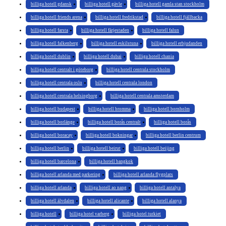
billiga hotell gdansk
billiga hotell gävle
billiga hotell gamla stan stockholm
billiga hotell friends arena
billiga hotell fredrikstad
billiga hotell fjällbacka
billiga hotell farsta
billiga hotell färjestaden
billiga hotell falun
billiga hotell falkenberg
billiga hotell eskilstuna
billiga hotell erbjudanden
billiga hotell dublin
billiga hotell dubai
billiga hotell chania
billiga hotell centralt i göteborg
billiga hotell centrala stockholm
billiga hotell centrala oslo
billiga hotell centrala london
billiga hotell centrala helsingborg
billiga hotell centrala amsterdam
billiga hotell budapest
billiga hotell bromma
billiga hotell bornholm
billiga hotell borlänge
billiga hotell borås centralt
billiga hotell borås
billiga hotell boracay
billiga hotell bokningar
billiga hotell berlin centrum
billiga hotell berlin
billiga hotell beirut
billiga hotell beijing
billiga hotell barcelona
billiga hotell bangkok
billiga hotell arlanda med parkering
billiga hotell arlanda flygplats
billiga hotell arlanda
billiga hotell ao nang
billiga hotell antalya
billiga hotell älvdalen
billiga hotell alicante
billiga hotell alanya
billiga hotell
billiga hotel varberg
billiga hotel turkiet