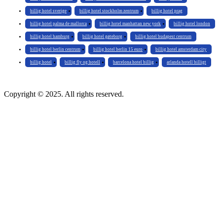
billig hotel sverige
billig hotel stockholm zentrum
billig hotel prag
billig hotel palma de mallorca
billig hotel manhattan new york
billig hotel london
billig hotel hamburg
billig hotel gøteborg
billig hotel budapest centrum
billig hotel berlin centrum
billig hotel berlin 15 euro
billig hotel amsterdam city
billig hotel
billig fly og hotell
barcelona hotel billig
arlanda hotell billigt
Copyright © 2025. All rights reserved.