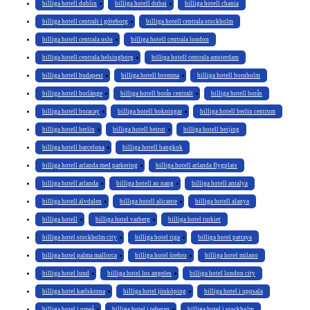
billiga hotell dublin
billiga hotell dubai
billiga hotell chania
billiga hotell centralt i göteborg
billiga hotell centrala stockholm
billiga hotell centrala oslo
billiga hotell centrala london
billiga hotell centrala helsingborg
billiga hotell centrala amsterdam
billiga hotell budapest
billiga hotell bromma
billiga hotell bornholm
billiga hotell borlänge
billiga hotell borås centralt
billiga hotell borås
billiga hotell boracay
billiga hotell bokningar
billiga hotell berlin centrum
billiga hotell berlin
billiga hotell beirut
billiga hotell beijing
billiga hotell barcelona
billiga hotell bangkok
billiga hotell arlanda med parkering
billiga hotell arlanda flygplats
billiga hotell arlanda
billiga hotell ao nang
billiga hotell antalya
billiga hotell älvdalen
billiga hotell alicante
billiga hotell alanya
billiga hotell
billiga hotel varberg
billiga hotel turkiet
billiga hotel stockholm city
billiga hotel riga
billiga hotel pattaya
billiga hotel palma mallorca
billiga hotel örebro
billiga hotel milano
billiga hotel lund
billiga hotel los angeles
billiga hotel london city
billiga hotel karlskrona
billiga hotel jönköping
billiga hotel i uppsala
billiga hotel i umeå
billiga hotel i teheran
billiga hotel i stockholm