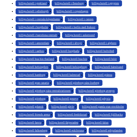
billiga hotell i grekland
billiga hotell i flensburg
billiga hotell i egypten
billiga hotell i edinburgh
billiga hotell i copenhagen
billiga hotell i centrala köpenhamn
billiga hotell i cannes
billiga hotell i borgholm
billiga hotell i berlin med frukost
billiga hotell i barcelona centralt
billiga hotell i askersund
billiga hotell i amsterdam
billiga hotell i älvsjö
billiga hotell i alghero
billiga hotell i aarhus
billiga hotell hurghada
billiga hotell hultsfred
billiga hotell hua hin thailand
billiga hotell hua hin
billiga hotell höör
billiga hotell helsingfors
billiga hotell helsingborg
billiga hotell härnösand
billiga hotell hamburg
billiga hotell halmstad
billiga hotell gränna
billiga hotell gran canaria
billiga hotell göteborg nära liseberg
billiga hotell göteborg nära centralstationen
billiga hotell göteborg avenyn
billiga hotell göteborg
billiga hotell geneve
billiga hotell gdynia
billiga hotell gdansk
billiga hotell gävle
billiga hotell gamla stan stockholm
billiga hotell friends arena
billiga hotell fredrikstad
billiga hotell fjällbacka
billiga hotell farsta
billiga hotell färjestaden
billiga hotell falun
billiga hotell falkenberg
billiga hotell eskilstuna
billiga hotell erbjudanden