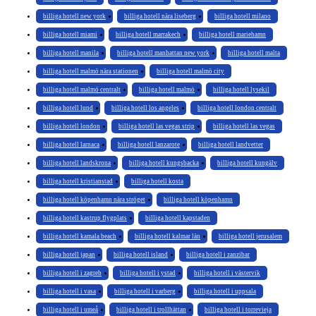
billiga hotell new york
billiga hotell nära liseberg
billiga hotell milano
billiga hotell miami
billiga hotell marrakech
billiga hotell mariehamn
billiga hotell manila
billiga hotell manhattan new york
billiga hotell malta
billiga hotell malmö nära stationen
billiga hotell malmö city
billiga hotell malmö centralt
billiga hotell malmö
billiga hotell lysekil
billiga hotell lund
billiga hotell los angeles
billiga hotell london centralt
billiga hotell london
billiga hotell las vegas strip
billiga hotell las vegas
billiga hotell larnaca
billiga hotell lanzarote
billiga hotell landvetter
billiga hotell landskrona
billiga hotell kungsbacka
billiga hotell kungälv
billiga hotell kristianstad
billiga hotell kosta
billiga hotell köpenhamn nära ströget
billiga hotell köpenhamn
billiga hotell kastrup flygplats
billiga hotell kapstaden
billiga hotell kamala beach
billiga hotell kalmar län
billiga hotell jerusalem
billiga hotell japan
billiga hotell island
billiga hotell i zanzibar
billiga hotell i zagreb
billiga hotell i ystad
billiga hotell i västervik
billiga hotell i vasa
billiga hotell i varberg
billiga hotell i uppsala
billiga hotell i umeå
billiga hotell i trollhättan
billiga hotell i torrevieja