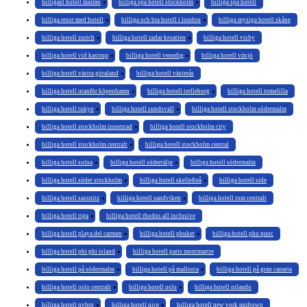
billigast hotell malmö
billiga spa hotell stockholm
billiga spa hotell
billiga resor med hotell
billiga och bra hotell i london
billiga mysiga hotell skåne
billiga hotell zurich
billiga hotell zadar kroatien
billiga hotell visby
billiga hotell vid kastrup
billiga hotell venedig
billiga hotell växjö
billiga hotell västra götaland
billiga hotell västerås
billiga hotell utanför köpenhamn
billiga hotell trelleborg
billiga hotell tomelilla
billiga hotell tokyo
billiga hotell sundsvall
billiga hotell stockholm södermalm
billiga hotell stockholm innerstad
billiga hotell stockholm city
billiga hotell stockholm centralt
billiga hotell stockholm central
billiga hotell solna
billiga hotell södertälje
billiga hotell södermalm
billiga hotell söder stockholm
billiga hotell skellefteå
billiga hotell side
billiga hotell sassnitz
billiga hotell sandviken
billiga hotell rom centralt
billiga hotell riga
billiga hotell rhodos all inclusive
billiga hotell playa del carmen
billiga hotell phuket
billiga hotell phu quoc
billiga hotell phi phi island
billiga hotell paris montmartre
billiga hotell på södermalm
billiga hotell på mallorca
billiga hotell på gran canaria
billiga hotell oslo centralt
billiga hotell oslo
billiga hotell orlando
billiga hotell nybro
billiga hotell nice
billiga hotell new york midtown