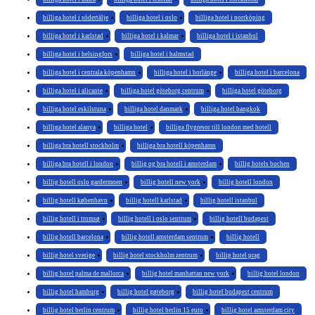
billiga hotel i södertälje
billiga hotel i oslo
billiga hotel i norrköping
billiga hotel i karlstad
billiga hotel i kalmar
billiga hotel i istanbul
billiga hotel i helsingfors
billiga hotel i halmstad
billiga hotel i centrala köpenhamn
billiga hotel i borlänge
billiga hotel i barcelona
billiga hotel i alicante
billiga hotel göteborg centrum
billiga hotel göteborg
billiga hotel eskilstuna
billiga hotel danmark
billiga hotel bangkok
billiga hotel alanya
billiga hotel
billiga flygresor till london med hotell
billiga bra hotell stockholm
billiga bra hotell köpenhamn
billiga bra hotell i london
billig og bra hotell i amsterdam
billig hotels buchen
billig hotell oslo gardermoen
billig hotell new york
billig hotell london
billig hotell københavn
billig hotell karlstad
billig hotell istanbul
billig hotell i tromsø
billig hotell i oslo sentrum
billig hotell budapest
billig hotell barcelona
billig hotell amsterdam sentrum
billig hotell
billig hotel sverige
billig hotel stockholm zentrum
billig hotel prag
billig hotel palma de mallorca
billig hotel manhattan new york
billig hotel london
billig hotel hamburg
billig hotel gøteborg
billig hotel budapest centrum
billig hotel berlin centrum
billig hotel berlin 15 euro
billig hotel amsterdam city