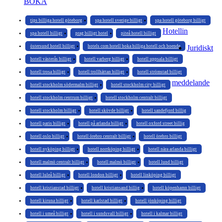
BOKA
tips billiga hotell göteborg
spa hotell sverige billigt
spa hotell göteborg billigt
Hotellin
spa hotell billigt
prag billigt hotel
piteå hotell billigt
östersund hotell billigt
hotels com hotell boka billiga hotell och boende
Juridiskt
hotell västerås billigt
hotell varberg billigt
hotell uppsala billigt
hotell trosa billigt
hotell trollhättan billigt
hotell strömstad billigt
meddelande
hotell stockholm södermalm billigt
hotell stockholm city billigt
hotell stockholm centrum billigt
hotell stockholm centralt billigt
hotell stockholm billigt
hotell skövde billigt
hotell sandefjord billig
hotell paris billigt
hotell på arlanda billigt
hotell oxford street billig
hotell oslo billigt
hotell örebro centralt billigt
hotell örebro billigt
hotell nyköping billigt
hotell norrköping billigt
hotell nära arlanda billigt
hotell malmö centralt billigt
hotell malmö billigt
hotell lund billigt
hotell luleå billigt
hotell london billigt
hotell linköping billigt
hotell kristianstad billigt
hotell kristiansand billig
hotell köpenhamn billigt
hotell kiruna billigt
hotell karlstad billigt
hotell jönköping billigt
hotell i umeå billigt
hotell i sundsvall billigt
hotell i kalmar billigt