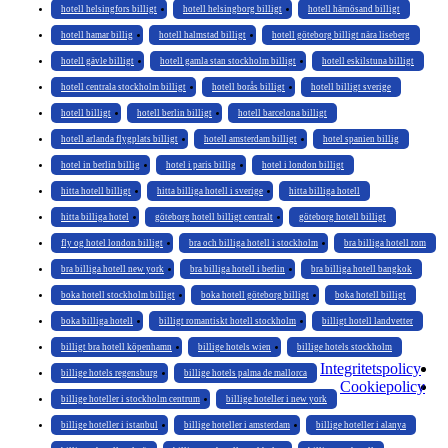
hotell helsingfors billigt
hotell helsingborg billigt
hotell härnösand billigt
hotell hamar billig
hotell halmstad billigt
hotell göteborg billigt nära liseberg
hotell gävle billigt
hotell gamla stan stockholm billigt
hotell eskilstuna billigt
hotell centrala stockholm billigt
hotell borås billigt
hotell billigt sverige
hotell billigt
hotell berlin billigt
hotell barcelona billigt
hotell arlanda flygplats billigt
hotell amsterdam billigt
hotel spanien billig
hotel in berlin billig
hotel i paris billig
hotel i london billigt
hitta hotell billigt
hitta billiga hotell i sverige
hitta billiga hotell
hitta billiga hotel
göteborg hotell billigt centralt
göteborg hotell billigt
fly og hotel london billigt
bra och billiga hotell i stockholm
bra billiga hotell rom
bra billiga hotell new york
bra billiga hotell i berlin
bra billiga hotell bangkok
boka hotell stockholm billigt
boka hotell göteborg billigt
boka hotell billigt
boka billiga hotell
billigt romantiskt hotell stockholm
billigt hotell landvetter
billigt bra hotell köpenhamn
billige hotels wien
billige hotels stockholm
Integritetspolicy
billige hotels regensburg
billige hotels palma de mallorca
Cookiepolicy
billige hoteller i stockholm centrum
billige hoteller i new york
billige hoteller i istanbul
billige hoteller i amsterdam
billige hoteller i alanya