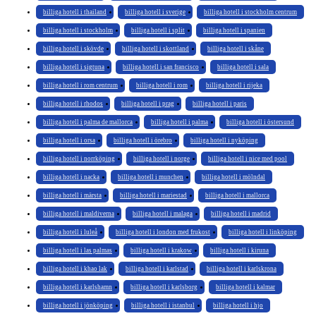
billiga hotell i thailand
billiga hotell i sverige
billiga hotell i stockholm centrum
billiga hotell i stockholm
billiga hotell i split
billiga hotell i spanien
billiga hotell i skövde
billiga hotell i skottland
billiga hotell i skåne
billiga hotell i sigtuna
billiga hotell i san francisco
billiga hotell i sala
billiga hotell i rom centrum
billiga hotell i rom
billiga hotell i rijeka
billiga hotell i rhodos
billiga hotell i prag
billiga hotell i paris
billiga hotell i palma de mallorca
billiga hotell i palma
billiga hotell i östersund
billiga hotell i orsa
billiga hotell i örebro
billiga hotell i nyköping
billiga hotell i norrköping
billiga hotell i norge
billiga hotell i nice med pool
billiga hotell i nacka
billiga hotell i munchen
billiga hotell i mölndal
billiga hotell i märsta
billiga hotell i mariestad
billiga hotell i mallorca
billiga hotell i maldiverna
billiga hotell i malaga
billiga hotell i madrid
billiga hotell i luleå
billiga hotell i london med frukost
billiga hotell i linköping
billiga hotell i las palmas
billiga hotell i krakow
billiga hotell i kiruna
billiga hotell i khao lak
billiga hotell i karlstad
billiga hotell i karlskrona
billiga hotell i karlshamn
billiga hotell i karlsborg
billiga hotell i kalmar
billiga hotell i jönköping
billiga hotell i istanbul
billiga hotell i hjo