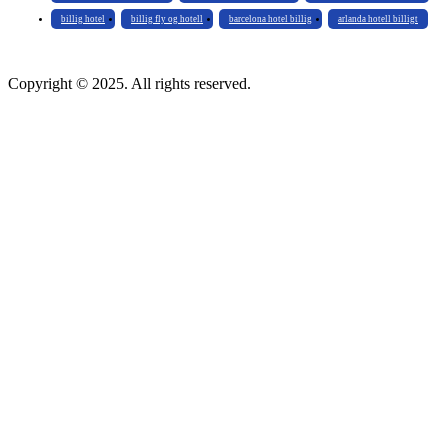
billig hotel
billig fly og hotell
barcelona hotel billig
arlanda hotell billigt
Copyright © 2025. All rights reserved.