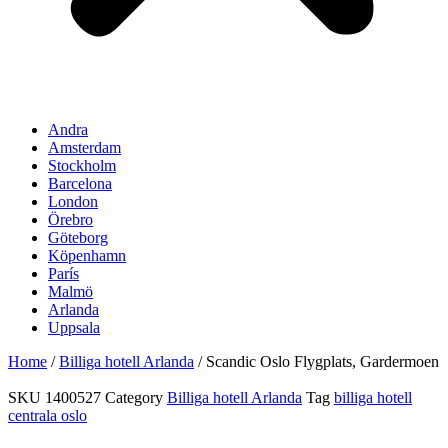
Andra
Amsterdam
Stockholm
Barcelona
London
Örebro
Göteborg
Köpenhamn
París
Malmö
Arlanda
Uppsala
Home
/
Billiga hotell Arlanda
/ Scandic Oslo Flygplats, Gardermoen
SKU
1400527
Category
Billiga hotell Arlanda
Tag
billiga hotell
centrala oslo