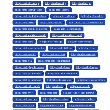
billiga hotell vid kastrup
billiga hotell venedig
billiga hotell växjö
billiga hotell västra götaland
billiga hotell västerås
billiga hotell utanför köpenhamn
billiga hotell trelleborg
billiga hotell tomelilla
billiga hotell tokyo
billiga hotell sundsvall
billiga hotell stockholm södermalm
billiga hotell stockholm innerstad
billiga hotell stockholm city
billiga hotell stockholm centralt
billiga hotell stockholm central
billiga hotell solna
billiga hotell södertälje
billiga hotell södermalm
billiga hotell söder stockholm
billiga hotell skellefteå
billiga hotell side
billiga hotell sassnitz
billiga hotell sandviken
billiga hotell rom centralt
billiga hotell riga
billiga hotell rhodos all inclusive
billiga hotell playa del carmen
billiga hotell phuket
billiga hotell phu quoc
billiga hotell phi phi island
billiga hotell paris montmartre
billiga hotell på södermalm
billiga hotell på mallorca
billiga hotell på gran canaria
billiga hotell oslo centralt
billiga hotell oslo
billiga hotell orlando
billiga hotell nybro
billiga hotell nice
billiga hotell new york midtown
billiga hotell new york
billiga hotell nära liseberg
billiga hotell milano
billiga hotell miami
billiga hotell marrakech
billiga hotell mariehamn