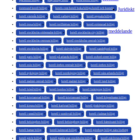
spa hotell billigt
prag billigt hotel
piteå hotell billigt
östersund hotell billigt
hotels com hotell boka billiga hotell och boende
Juridiskt
hotell västerås billigt
hotell varberg billigt
hotell uppsala billigt
hotell trosa billigt
hotell trollhättan billigt
hotell strömstad billigt
meddelande
hotell stockholm södermalm billigt
hotell stockholm city billigt
hotell stockholm centrum billigt
hotell stockholm centralt billigt
hotell stockholm billigt
hotell skövde billigt
hotell sandefjord billig
hotell paris billigt
hotell på arlanda billigt
hotell oxford street billig
hotell oslo billigt
hotell örebro centralt billigt
hotell örebro billigt
hotell nyköping billigt
hotell norrköping billigt
hotell nära arlanda billigt
hotell malmö centralt billigt
hotell malmö billigt
hotell lund billigt
hotell luleå billigt
hotell london billigt
hotell linköping billigt
hotell kristianstad billigt
hotell kristiansand billig
hotell köpenhamn billigt
hotell kiruna billigt
hotell karlstad billigt
hotell jönköping billigt
hotell i umeå billigt
hotell i sundsvall billigt
hotell i kalmar billigt
hotell helsingfors billigt
hotell helsingborg billigt
hotell härnösand billigt
hotell hamar billig
hotell halmstad billigt
hotell göteborg billigt nära liseberg
hotell gävle billigt
hotell gamla stan stockholm billigt
hotell eskilstuna billigt