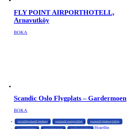
FLY POINT AIRPORTHOTELL,
Arnavutköy
BOKA
Scandic Oslo Flygplats – Gardermoen
BOKA
tips billiga hotell göteborg
spa hotell sverige billigt
spa hotell göteborg billigt
Hotellin