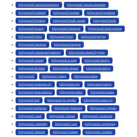
billiga hotell centrala helsingborg
billiga hotell centrala amsterdam
billiga hotell budapest
billiga hotell bromma
billiga hotell bornholm
billiga hotell borlänge
billiga hotell borås centralt
billiga hotell borås
billiga hotell boracay
billiga hotell bokningar
billiga hotell berlin centrum
billiga hotell berlin
billiga hotell beirut
billiga hotell beijing
billiga hotell barcelona
billiga hotell bangkok
billiga hotell arlanda med parkering
billiga hotell arlanda flygplats
billiga hotell arlanda
billiga hotell ao nang
billiga hotell antalya
billiga hotell älvdalen
billiga hotell alicante
billiga hotell alanya
billiga hotell
billiga hotel varberg
billiga hotel turkiet
billiga hotel stockholm city
billiga hotel riga
billiga hotel pattaya
billiga hotel palma mallorca
billiga hotel örebro
billiga hotel milano
billiga hotel lund
billiga hotel los angeles
billiga hotel london city
billiga hotel karlskrona
billiga hotel jönköping
billiga hotel i uppsala
billiga hotel i umeå
billiga hotel i teheran
billiga hotel i stockholm
billiga hotel i södertälje
billiga hotel i oslo
billiga hotel i norrköping
billiga hotel i karlstad
billiga hotel i kalmar
billiga hotel i istanbul