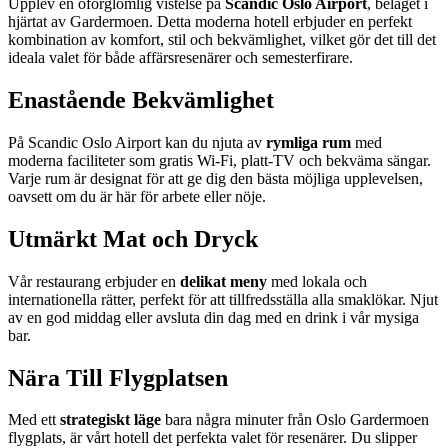
Upplev en oförglömlig vistelse på
Scandic Oslo Airport
, beläget i
hjärtat av Gardermoen. Detta moderna hotell erbjuder en perfekt
kombination av komfort, stil och bekvämlighet, vilket gör det till det
ideala valet för både affärsresenärer och semesterfirare.
Enastående Bekvämlighet
På Scandic Oslo Airport kan du njuta av
rymliga rum
med
moderna faciliteter som gratis Wi-Fi, platt-TV och bekväma sängar.
Varje rum är designat för att ge dig den bästa möjliga upplevelsen,
oavsett om du är här för arbete eller nöje.
Utmärkt Mat och Dryck
Vår restaurang erbjuder en
delikat meny
med lokala och
internationella rätter, perfekt för att tillfredsställa alla smaklökar. Njut
av en god middag eller avsluta din dag med en drink i vår mysiga
bar.
Nära Till Flygplatsen
Med ett
strategiskt läge
bara några minuter från Oslo Gardermoen
flygplats, är vårt hotell det perfekta valet för resenärer. Du slipper