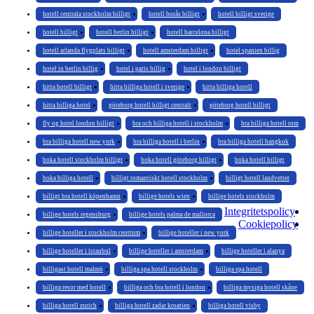
hotell centrala stockholm billigt
hotell borås billigt
hotell billigt sverige
hotell billigt
hotell berlin billigt
hotell barcelona billigt
hotell arlanda flygplats billigt
hotell amsterdam billigt
hotel spanien billig
hotel in berlin billig
hotel i paris billig
hotel i london billigt
hitta hotell billigt
hitta billiga hotell i sverige
hitta billiga hotell
hitta billiga hotel
göteborg hotell billigt centralt
göteborg hotell billigt
fly og hotel london billigt
bra och billiga hotell i stockholm
bra billiga hotell rom
bra billiga hotell new york
bra billiga hotell i berlin
bra billiga hotell bangkok
boka hotell stockholm billigt
boka hotell göteborg billigt
boka hotell billigt
boka billiga hotell
billigt romantiskt hotell stockholm
billigt hotell landvetter
billigt bra hotell köpenhamn
billige hotels wien
billige hotels stockholm
Integritetspolicy
billige hotels regensburg
billige hotels palma de mallorca
Cookiepolicy
billige hoteller i stockholm centrum
billige hoteller i new york
billige hoteller i istanbul
billige hoteller i amsterdam
billige hoteller i alanya
billigast hotell malmö
billiga spa hotell stockholm
billiga spa hotell
billiga resor med hotell
billiga och bra hotell i london
billiga mysiga hotell skåne
billiga hotell zurich
billiga hotell zadar kroatien
billiga hotell visby