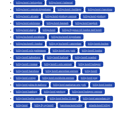
billiga hotel i helsingfors
billiga hotel i halmstad
billiga hotel i centrala köpenhamn
billiga hotel i borlänge
billiga hotel i barcelona
billiga hotel i alicante
billiga hotel göteborg centrum
billiga hotel göteborg
billiga hotel eskilstuna
billiga hotel danmark
billiga hotel bangkok
billiga hotel alanya
billiga hotel
billiga flygresor till london med hotell
billiga bra hotell stockholm
billiga bra hotell köpenhamn
billiga bra hotell i london
billig og bra hotell i amsterdam
billig hotels buchen
billig hotell oslo gardermoen
billig hotell new york
billig hotell london
billig hotell københavn
billig hotell karlstad
billig hotell istanbul
billig hotell i tromsø
billig hotell i oslo sentrum
billig hotell budapest
billig hotell barcelona
billig hotell amsterdam sentrum
billig hotell
billig hotel sverige
billig hotel stockholm zentrum
billig hotel prag
billig hotel palma de mallorca
billig hotel manhattan new york
billig hotel london
billig hotel hamburg
billig hotel gøteborg
billig hotel budapest centrum
billig hotel berlin centrum
billig hotel berlin 15 euro
billig hotel amsterdam city
billig hotel
billig fly og hotell
barcelona hotel billig
arlanda hotell billigt