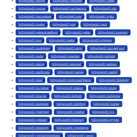
billiga hotell i skövde
billiga hotell i skottland
billiga hotell i skåne
billiga hotell i sigtuna
billiga hotell i san francisco
billiga hotell i sala
billiga hotell i rom centrum
billiga hotell i rom
billiga hotell i rijeka
billiga hotell i rhodos
billiga hotell i prag
billiga hotell i paris
billiga hotell i palma de mallorca
billiga hotell i palma
billiga hotell i östersund
billiga hotell i orsa
billiga hotell i örebro
billiga hotell i nyköping
billiga hotell i norrköping
billiga hotell i norge
billiga hotell i nice med pool
billiga hotell i nacka
billiga hotell i munchen
billiga hotell i mölndal
billiga hotell i märsta
billiga hotell i mariestad
billiga hotell i mallorca
billiga hotell i maldiverna
billiga hotell i malaga
billiga hotell i madrid
billiga hotell i luleå
billiga hotell i london med frukost
billiga hotell i linköping
billiga hotell i las palmas
billiga hotell i krakow
billiga hotell i kiruna
billiga hotell i khao lak
billiga hotell i karlstad
billiga hotell i karlskrona
billiga hotell i karlshamn
billiga hotell i karlsborg
billiga hotell i kalmar
billiga hotell i jönköping
billiga hotell i istanbul
billiga hotell i hjo
billiga hotell i grekland
billiga hotell i flensburg
billiga hotell i egypten
billiga hotell i edinburgh
billiga hotell i copenhagen
billiga hotell i centrala köpenhamn
billiga hotell i cannes