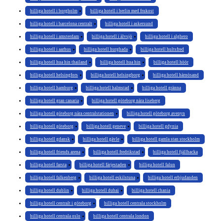
billiga hotell i borgholm
billiga hotell i berlin med frukost
billiga hotell i barcelona centralt
billiga hotell i askersund
billiga hotell i amsterdam
billiga hotell i älvsjö
billiga hotell i alghero
billiga hotell i aarhus
billiga hotell hurghada
billiga hotell hultsfred
billiga hotell hua hin thailand
billiga hotell hua hin
billiga hotell höör
billiga hotell helsingfors
billiga hotell helsingborg
billiga hotell härnösand
billiga hotell hamburg
billiga hotell halmstad
billiga hotell gränna
billiga hotell gran canaria
billiga hotell göteborg nära liseberg
billiga hotell göteborg nära centralstationen
billiga hotell göteborg avenyn
billiga hotell göteborg
billiga hotell geneve
billiga hotell gdynia
billiga hotell gdansk
billiga hotell gävle
billiga hotell gamla stan stockholm
billiga hotell friends arena
billiga hotell fredrikstad
billiga hotell fjällbacka
billiga hotell farsta
billiga hotell färjestaden
billiga hotell falun
billiga hotell falkenberg
billiga hotell eskilstuna
billiga hotell erbjudanden
billiga hotell dublin
billiga hotell dubai
billiga hotell chania
billiga hotell centralt i göteborg
billiga hotell centrala stockholm
billiga hotell centrala oslo
billiga hotell centrala london