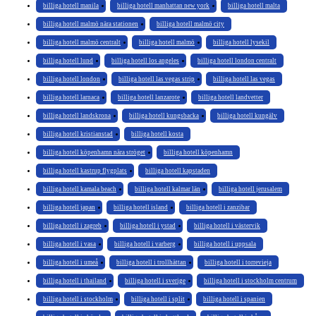
billiga hotell manila
billiga hotell manhattan new york
billiga hotell malta
billiga hotell malmö nära stationen
billiga hotell malmö city
billiga hotell malmö centralt
billiga hotell malmö
billiga hotell lysekil
billiga hotell lund
billiga hotell los angeles
billiga hotell london centralt
billiga hotell london
billiga hotell las vegas strip
billiga hotell las vegas
billiga hotell larnaca
billiga hotell lanzarote
billiga hotell landvetter
billiga hotell landskrona
billiga hotell kungsbacka
billiga hotell kungälv
billiga hotell kristianstad
billiga hotell kosta
billiga hotell köpenhamn nära ströget
billiga hotell köpenhamn
billiga hotell kastrup flygplats
billiga hotell kapstaden
billiga hotell kamala beach
billiga hotell kalmar län
billiga hotell jerusalem
billiga hotell japan
billiga hotell island
billiga hotell i zanzibar
billiga hotell i zagreb
billiga hotell i ystad
billiga hotell i västervik
billiga hotell i vasa
billiga hotell i varberg
billiga hotell i uppsala
billiga hotell i umeå
billiga hotell i trollhättan
billiga hotell i torrevieja
billiga hotell i thailand
billiga hotell i sverige
billiga hotell i stockholm centrum
billiga hotell i stockholm
billiga hotell i split
billiga hotell i spanien